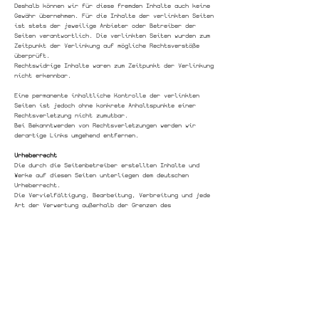
Deshalb können wir für diese fremden Inhalte auch keine
Gewähr übernehmen. Für die Inhalte der verlinkten Seiten
ist stets der jeweilige Anbieter oder Betreiber der
Seiten verantwortlich. Die verlinkten Seiten wurden zum
Zeitpunkt der Verlinkung auf mögliche Rechtsverstöße
überprüft.
Rechtswidrige Inhalte waren zum Zeitpunkt der Verlinkung
nicht erkennbar.
Eine permanente inhaltliche Kontrolle der verlinkten
Seiten ist jedoch ohne konkrete Anhaltspunkte einer
Rechtsverletzung nicht zumutbar.
Bei Bekanntwerden von Rechtsverletzungen werden wir
derartige Links umgehend entfernen.
Urheberrecht
Die durch die Seitenbetreiber erstellten Inhalte und
Werke auf diesen Seiten unterliegen dem deutschen
Urheberrecht.
Die Vervielfältigung, Bearbeitung, Verbreitung und jede
Art der Verwertung außerhalb der Grenzen des
Urheberrechtes bedürfen der schriftlichen Zustimmung des
jeweiligen Autors bzw. Erstellers. Downloads und Kopien
dieser Seite sind nur für den privaten, nicht
kommerziellen Gebrauch gestattet.
Soweit die Inhalte auf dieser Seite nicht vom Betreiber
erstellt wurden, werden die Urheberrechte Dritter
beachtet.
Insbesondere werden Inhalte Dritter als solche
gekennzeichnet. Sollten Sie trotzdem auf eine
Urheberrechtsverletzung aufmerksam werden,
bitten wir um