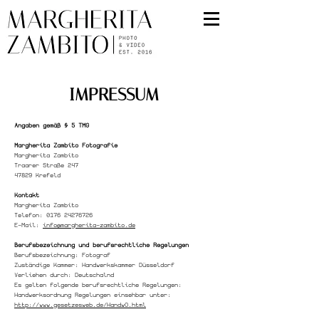
IMPRESSUM
Angaben gemäß § 5 TMG
Margherita Zambito Fotografie
Margherita Zambito
Traarer Straße 247
47829 Krefeld
Kontakt
Margherita Zambito
Telefon:
0176 24276726
E-Mail:
info@margherita-zambito.de
Berufsbezeichnung und berufsrechtliche Regelungen
Berufsbezeichnung: Fotograf
Zuständige Kammer: Handwerkskammer Düsseldorf
Verliehen durch: Deutschalnd
Es gelten folgende berufsrechtliche Regelungen:
Handwerksordnung Regelungen einsehbar unter:
http://www.gesetzesweb.de/HandwO.html