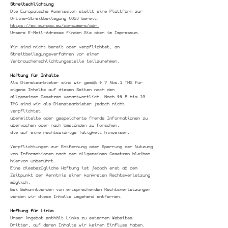
Streitschlichtung
Die Europäische Kommission stellt eine Plattform zur
Online-Streitbeilegung (OS) bereit:
https://ec.europa.eu/consumers/odr.
Unsere E-Mail-Adresse finden Sie oben im Impressum.
Wir sind nicht bereit oder verpflichtet, an
Streitbeilegungsverfahren vor einer
Verbraucherschlichtungsstelle teilzunehmen.
Haftung für Inhalte
Als Diensteanbieter sind wir gemäß § 7 Abs.1 TMG für
eigene Inhalte auf diesen Seiten nach den
allgemeinen Gesetzen verantwortlich. Nach §§ 8 bis 10
TMG sind wir als Diensteanbieter jedoch nicht
verpflichtet,
übermittelte oder gespeicherte fremde Informationen zu
überwachen oder nach Umständen zu forschen,
die auf eine rechtswidrige Tätigkeit hinweisen.
Verpflichtungen zur Entfernung oder Sperrung der Nutzung
von Informationen nach den allgemeinen Gesetzen bleiben
hiervon unberührt.
Eine diesbezügliche Haftung ist jedoch erst ab dem
Zeitpunkt der Kenntnis einer konkreten Rechtsverletzung
möglich.
Bei Bekanntwerden von entsprechenden Rechtsverletzungen
werden wir diese Inhalte umgehend entfernen.
Haftung für Links
Unser Angebot enthält Links zu externen Websites
Dritter, auf deren Inhalte wir keinen Einfluss haben.