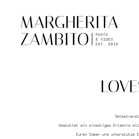
LOVE
Selbstvers
Gestaltet ein einmaliges Erlebnis mit
Euren Ideen und unterstütze E